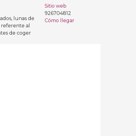
Sitio web
926704812
zados, lunas de
Cómo llegar
 referente al
ntes de coger