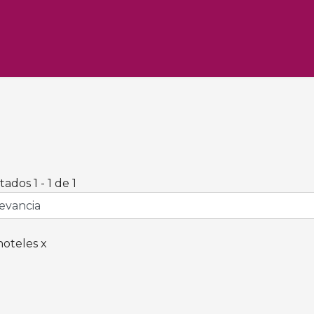
ados 1 - 1 de 1
hoteles x